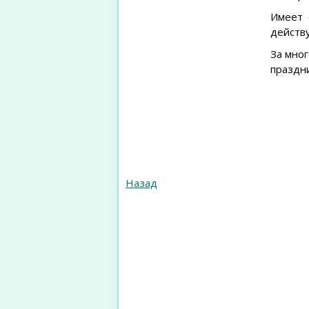
Имеет 
действ
За мно
праздн
Назад