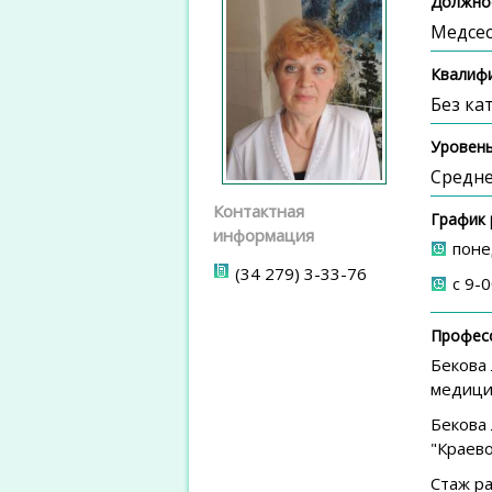
Должно
Медсес
Квалиф
Без ка
Уровень
Средне
Контактная
График
информация
поне
(34 279) 3-33-76
с 9-0
Профес
Бекова
медици
Бекова
"Краево
Стаж ра